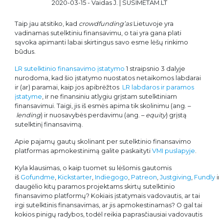
2020-03-15 - Vaidas J. | SUSIMETAM.LT
Taip jau atsitiko, kad
crowdfunding’as
Lietuvoje yra
vadinamas sutelktiniu finansavimu, o tai yra gana plati
sąvoka apimanti labai skirtingus savo esme lėšų rinkimo
būdus.
LR sutelktinio finansavimo įstatymo
1 straipsnio 3 dalyje
nurodoma, kad šio įstatymo nuostatos netaikomos labdarai
ir (ar) paramai, kaip jos apibrėžtos
LR labdaros ir paramos
įstatyme
, ir ne finansiniu atlygiu grįstam sutelktiniam
finansavimui. Taigi, jis iš esmės apima tik skolinimu (ang. –
lending
) ir nuosavybės perdavimu (ang. –
equity
) grįstą
sutelktinį finansavimą.
Apie pajamų gautų skolinant per sutelktinio finansavimo
platformas apmokestinimą galite paskaityti
VMI puslapyje
.
Kyla klausimas, o kaip tuomet su lėšomis gautomis
iš
Gofundme
,
Kickstarter
,
Indiegogo
,
Patreon
,
Justgiving
,
Fundly
i
daugėlio kitų paramos projektams skirtų sutelktinio
finansavimo platformų? Kokiais įstatymais vadovautis, ar tai
irgi sutelktinis finansavimas, ar jis apmokestinamas? O gal tai
kokios pinigų radybos, todėl reikia paprasčiausiai vadovautis