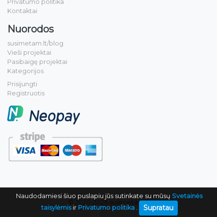
Privatumo politika
Kontaktai
Nuorodos
susimetam.lt/blog
Vieši projektai
Pasibaigę projektai
Kategorijos
Prisijungti
Registruotis
Naudodamiesi šiuo puslapiu jūs sutinkate su mūsų
Svetainės
© 2020-2026 susimetam.lt
Supratau
taisylėmis
ir
Privatumo politika
.