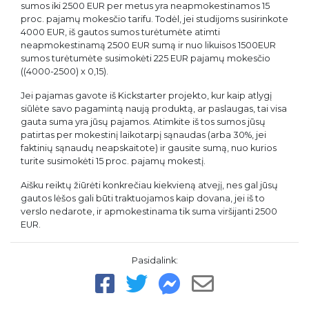
sumos iki 2500 EUR per metus yra neapmokestinamos 15
proc. pajamų mokesčio tarifu. Todėl, jei studijoms susirinkote
4000 EUR, iš gautos sumos turėtumėte atimti
neapmokestinamą 2500 EUR sumą ir nuo likuisos 1500EUR
sumos turėtumėte susimokėti 225 EUR pajamų mokesčio
((4000-2500) x 0,15).
Jei pajamas gavote iš Kickstarter projekto, kur kaip atlygį
siūlėte savo pagamintą naują produktą, ar paslaugas, tai visa
gauta suma yra jūsų pajamos. Atimkite iš tos sumos jūsų
patirtas per mokestinį laikotarpį sąnaudas (arba 30%, jei
faktinių sąnaudų neapskaitote) ir gausite sumą, nuo kurios
turite susimokėti 15 proc. pajamų mokestį.
Aišku reiktų žiūrėti konkrečiau kiekvieną atvejį, nes gal jūsų
gautos lėšos gali būti traktuojamos kaip dovana, jei iš to
verslo nedarote, ir apmokestinama tik suma viršijanti 2500
EUR.
Pasidalink: