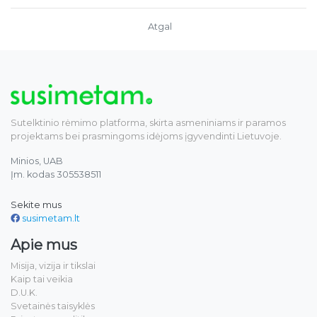
Atgal
Sutelktinio rėmimo platforma, skirta asmeniniams ir paramos
projektams bei prasmingoms idėjoms įgyvendinti Lietuvoje.
Minios, UAB
Įm. kodas 305538511
Sekite mus
susimetam.lt
Apie mus
Misija, vizija ir tikslai
Kaip tai veikia
D.U.K.
Svetainės taisyklės