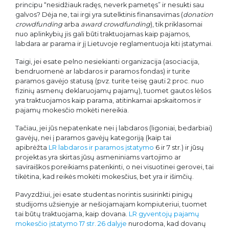
principu “nesidžiauk radęs, neverk pametęs” ir nesukti sau
galvos? Dėja ne, tai irgi yra sutelktinis finansavimas (
donation
crowdfunding
arba
award crowdfunding
), tik priklasomai
nuo aplinkybių jis gali būti traktuojamas kaip pajamos,
labdara ar parama ir jį Lietuvoje reglamentuoja kiti įstatymai.
Taigi, jei esate pelno nesiekianti organizacija (asociacija,
bendruomenė ar labdaros ir paramos fondas) ir turite
paramos gavėjo statusą (pvz. turite teisę gauti 2 proc. nuo
fizinių asmenų deklaruojamų pajamų), tuomet gautos lėšos
yra traktuojamos kaip parama, atitinkamai apskaitomos ir
pajamų mokesčio mokėti nereikia.
Tačiau, jei jūs nepatenkate nei į labdaros (ligoniai, bedarbiai)
gavėjų, nei į paramos gavėjų kategoriją (kaip tai
apibrėžta
LR labdaros ir paramos įstatymo
6 ir 7 str.) ir jūsų
projektas yra skirtas jūsų asmeniniams vartojimo ar
saviraiškos poreikiams patenkinti, o nei visuotinei gerovei, tai
tikėtina, kad reikės mokėti mokesčius, bet yra ir išimčių.
Pavyzdžiui, jei esate studentas norintis susirinkti pinigų
studijoms užsienyje ar nešiojamajam kompiuteriui, tuomet
tai būtų traktuojama, kaip dovana.
LR gyventojų pajamų
mokesčio įstatymo 17 str. 26 dalyje
nurodoma, kad dovanų