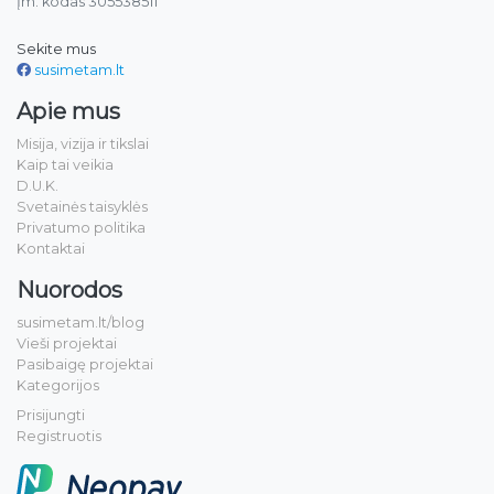
Įm. kodas 305538511
Sekite mus
susimetam.lt
Apie mus
Misija, vizija ir tikslai
Kaip tai veikia
D.U.K.
Svetainės taisyklės
Privatumo politika
Kontaktai
Nuorodos
susimetam.lt/blog
Vieši projektai
Pasibaigę projektai
Kategorijos
Prisijungti
Registruotis