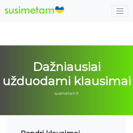
Dažniausiai
užduodami klausimai
susimetam.lt