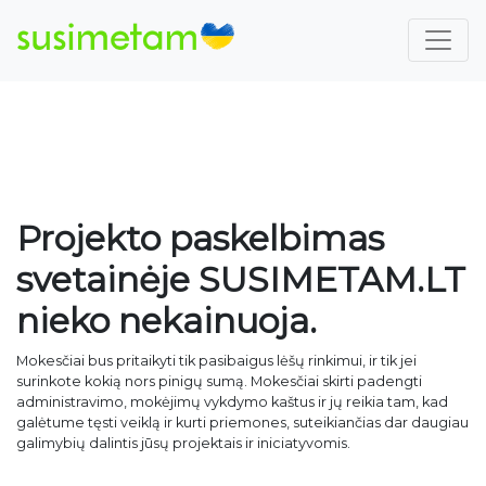
Projekto paskelbimas
svetainėje SUSIMETAM.LT
nieko nekainuoja.
Mokesčiai bus pritaikyti tik pasibaigus lėšų rinkimui, ir tik jei
surinkote kokią nors pinigų sumą. Mokesčiai skirti padengti
administravimo, mokėjimų vykdymo kaštus ir jų reikia tam, kad
galėtume tęsti veiklą ir kurti priemones, suteikiančias dar daugiau
galimybių dalintis jūsų projektais ir iniciatyvomis.