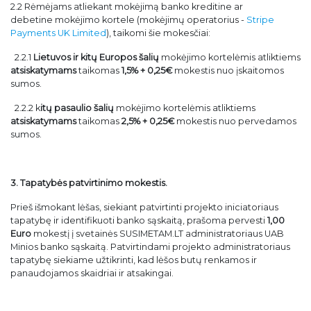
2.2 Rėmėjams atliekant mokėjimą banko kreditine ar
debetine mokėjimo kortele (mokėjimų operatorius -
Stripe
Payments UK Limited
), taikomi šie mokesčiai:
2.2.1
Lietuvos ir kitų Europos šalių
mokėjimo kortelėmis atliktiems
atsiskatymams
taikomas
1,5% + 0,25€
mokestis nuo įskaitomos
sumos.
2.2.2 k
itų pasaulio šalių
mokėjimo kortelėmis atliktiems
atsiskatymams
taikomas
2,5% + 0,25€
mokestis nuo pervedamos
sumos.
3. Tapatybės patvirtinimo mokestis.
Prieš išmokant lėšas, siekiant patvirtinti projekto iniciatoriaus
tapatybę ir identifikuoti banko sąskaitą, prašoma pervesti
1,00
Euro
mokestį į svetainės SUSIMETAM.LT administratoriaus UAB
Minios banko sąskaitą. Patvirtindami projekto administratoriaus
tapatybę siekiame užtikrinti, kad lėšos butų renkamos ir
panaudojamos skaidriai ir atsakingai.