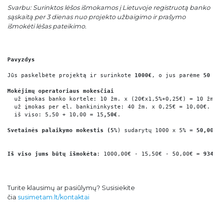
Svarbu: Surinktos lėšos išmokamos į Lietuvoje registruotą banko
sąskaitą per 3 dienas nuo projekto užbaigimo ir prašymo
išmokėti lėšas pateikimo.
Pavyzdys
Jūs paskelbėte projektą ir surinkote 
1000€
, o jus parėme 
50 ž
  už įmokas banko kortele: 10 žm. x (20€x1,5%+0,25€) = 10 žm. 
iš viso: 5,50 + 10,00 = 15
,50€
.
Svetainės palaikymo mokestis (5
%) sudarytų 1000 x 5% = 
50,00€
.
Iš viso jums būtų išmokėta
: 1000,00€ - 15,50€ - 50,00€ = 
934,
Turite klausimų ar pasiūlymų? Susisiekite
čia
susimetam.lt/kontaktai