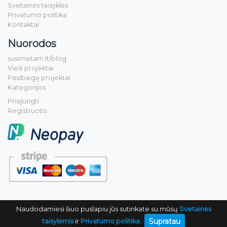
Svetainės taisyklės
Privatumo politika
Kontaktai
Nuorodos
susimetam.lt/blog
Vieši projektai
Pasibaigę projektai
Kategorijos
Prisijungti
Registruotis
Naudodamiesi šiuo puslapiu jūs sutinkate su mūsų
Svetainės
Supratau
taisylėmis
ir
Privatumo politika
.
© 2020-2026 susimetam.lt