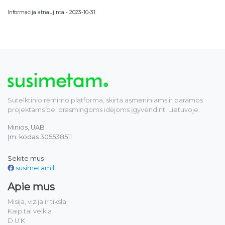
Informacija atnaujinta - 2023-10-31.
Sutelktinio rėmimo platforma, skirta asmeniniams ir paramos
projektams bei prasmingoms idėjoms įgyvendinti Lietuvoje.
Minios, UAB
Įm. kodas 305538511
Sekite mus
susimetam.lt
Apie mus
Misija, vizija ir tikslai
Kaip tai veikia
D.U.K.