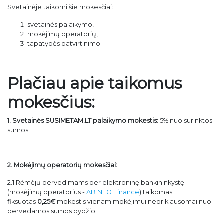
Svetainėje taikomi šie mokesčiai:
svetainės palaikymo,
mokėjimų operatorių,
tapatybės patvirtinimo.
Plačiau apie taikomus
mokesčius:
1. Svetainės SUSIMETAM.LT palaikymo mokestis:
5% nuo surinktos
sumos.
2. Mokėjimų operatorių mokesčiai:
2.1 Rėmėjų pervedimams per elektroninę bankininkystę
(mokėjimų operatorius -
AB NEO Finance
) taikomas
fiksuotas
0,25€
mokestis vienam mokėjimui nepriklausomai nuo
pervedamos sumos dydžio.