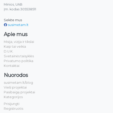
Minios, UAB
Įm. kodas 305538511
Sekite mus
susimetam.lt
Apie mus
Misija, vizija ir tikslai
Kaip tai veikia
D.U.K.
Svetainės taisyklės
Privatumo politika
Kontaktai
Nuorodos
susimetam.lt/blog
Vieši projektai
Pasibaigę projektai
Kategorijos
Prisijungti
Registruotis