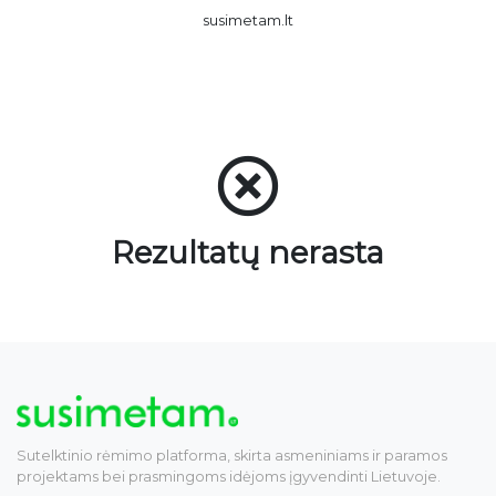
susimetam.lt
Rezultatų nerasta
Sutelktinio rėmimo platforma, skirta asmeniniams ir paramos
projektams bei prasmingoms idėjoms įgyvendinti Lietuvoje.