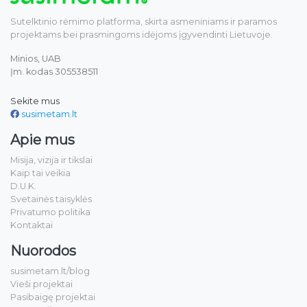
Sutelktinio rėmimo platforma, skirta asmeniniams ir paramos
projektams bei prasmingoms idėjoms įgyvendinti Lietuvoje.
Minios, UAB
Įm. kodas 305538511
Sekite mus
susimetam.lt
Apie mus
Misija, vizija ir tikslai
Kaip tai veikia
D.U.K.
Svetainės taisyklės
Privatumo politika
Kontaktai
Nuorodos
susimetam.lt/blog
Vieši projektai
Pasibaigę projektai