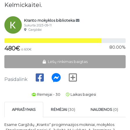
Kelmickaitei.
Kranto mokyklos biblioteka
Sukurta 2023-09-11
Gargždai
80.00%
480€
iš 600€
Lėšų rinkimas baigtas
Pasidalink
Rėmėjai - 30
Laikas baigėsi
APRAŠYMAS
RĖMĖJAI
(30)
NAUJIENOS
(0)
Esame Gargždų „Kranto“ progimnazijos mokiniai, mokyklos