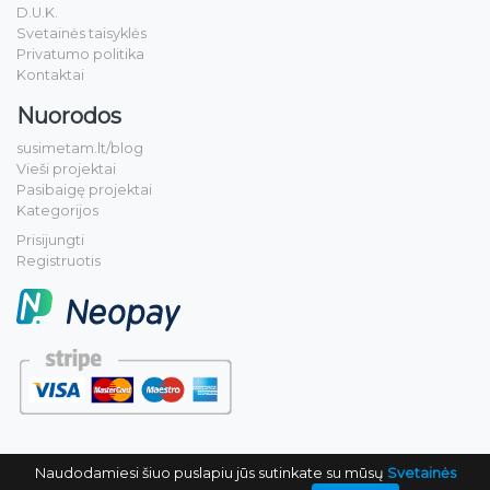
D.U.K.
Svetainės taisyklės
Privatumo politika
Kontaktai
Nuorodos
susimetam.lt/blog
Vieši projektai
Pasibaigę projektai
Kategorijos
Prisijungti
Registruotis
Naudodamiesi šiuo puslapiu jūs sutinkate su mūsų
Svetainės