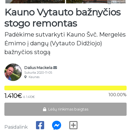
Kauno Vytauto bažnyčios
stogo remontas
Padėkime sutvarkyti Kauno Švč. Mergelės
Ėmimo į dangų (Vytauto Didžiojo)
bažnyčios stogą
Dalius Mackela
Sukurta 2020-11-05
Kaunas
100.00%
1.410€
iš 1.410€
Lėšų rinkimas baigtas
Pasidalink