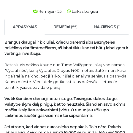
Rėmėjai - 55
Laikas baigėsi
APRAŠYMAS
RĖMĖJAI
(55)
NAUJIENOS
(1)
Brangūs draugai ir bičiuliai, kviečiu paremti šios Bažnytėlės
prikėlimą dar šimtmečiams, aš labai tikiu, kad tai būtų labai gera ir
vertinga investicija.
Retas kuris nežino Kaune nuo Tumo Vaižganto laikų vadinamos
"Vytautinės", kurią Vytautas Didysis 1400 metais statė ir nors karai
ir gaisrai ją naikino, bet ji išliko. Ir šiai dienai yra seniausia bažnyčia
Kauno mieste. Vienintelė gotikos stiliaus bažnyčia Lietuvoje
turinti kryžiaus pavidalo planą.
Vis tik šiandien dienai ji neturi stogo. Teisingiau dalies stogo.
Valstybė skyrė dalį pinigų, bet to neužteks. Šiandien savo akimis
mačiau kaip lietus skverbiasi į vidų. O ruduo jau užklupo.
Laikmetis sudėtingas visiems ir tai suprantama.
Jei atrodo, kad vienas euras nieko nepakeis. Taip nėra. Pakeis
labai daug. Iš viso reikia surinkti 16.000 eurų, ir dalį lėšų virš 5000