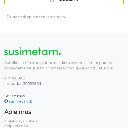
Pranešk apie netinkamą turinį
Sutelktinio rėmimo platforma, skirta asmeniniams ir paramos
projektams bei prasmingoms idėjoms įgyvendinti Lietuvoje.
Minios, UAB
Įm. kodas 305538511
Sekite mus
susimetam.lt
Apie mus
Misija, vizija ir tikslai
Kaip tai veikia