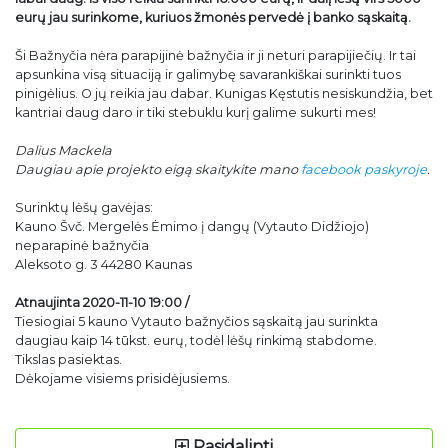
eurų jau surinkome, kuriuos žmonės pervedė į banko sąskaitą.
Ši Bažnyčia nėra parapijinė bažnyčia ir ji neturi parapijiečių. Ir tai
apsunkina visą situaciją ir galimybę savarankiškai surinkti tuos
pinigėlius. O jų reikia jau dabar. Kunigas Kęstutis nesiskundžia, bet
kantriai daug daro ir tiki stebuklu kurį galime sukurti mes!
Dalius Mackela
Daugiau apie projekto eigą skaitykite mano
facebook paskyroje
.
Surinktų lėšų gavėjas:
Kauno Švč. Mergelės Ėmimo į dangų (Vytauto Didžiojo)
neparapinė bažnyčia
Aleksoto g. 3 44280 Kaunas
Atnaujinta 2020-11-10 19:00 /
Tiesiogiai 5 kauno Vytauto bažnyčios sąskaitą jau surinkta
daugiau kaip 14 tūkst. eurų, todėl lėšų rinkimą stabdome.
Tikslas pasiektas.
Dėkojame visiems prisidėjusiems.
Pasidalinti