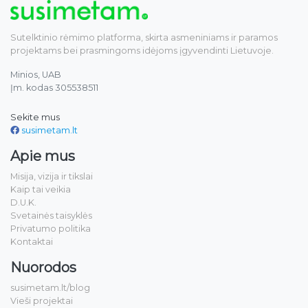
Sutelktinio rėmimo platforma, skirta asmeniniams ir paramos
projektams bei prasmingoms idėjoms įgyvendinti Lietuvoje.
Minios, UAB
Įm. kodas 305538511
Sekite mus
susimetam.lt
Apie mus
Misija, vizija ir tikslai
Kaip tai veikia
D.U.K.
Svetainės taisyklės
Privatumo politika
Kontaktai
Nuorodos
susimetam.lt/blog
Vieši projektai