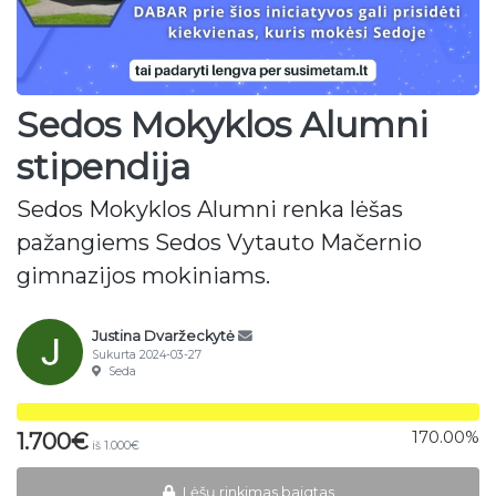
Sedos Mokyklos Alumni
stipendija
Sedos Mokyklos Alumni renka lėšas
pažangiems Sedos Vytauto Mačernio
gimnazijos mokiniams.
Justina Dvaržeckytė
Sukurta 2024-03-27
Seda
170.00%
1.700€
iš 1.000€
Lėšų rinkimas baigtas