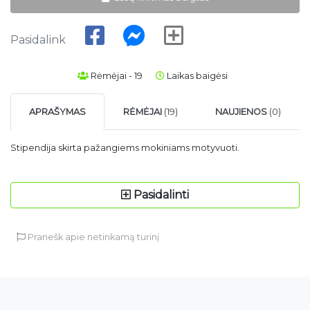
Pasidalink
Rėmėjai - 19
Laikas baigėsi
APRAŠYMAS
RĖMĖJAI
(19)
NAUJIENOS
(0)
Stipendija skirta pažangiems mokiniams motyvuoti.
Pasidalinti
Pranešk apie netinkamą turinį