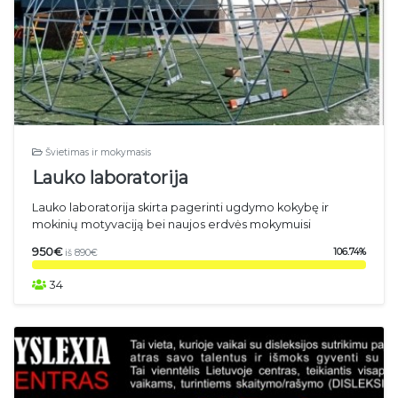
Švietimas ir mokymasis
Lauko laboratorija
Lauko laboratorija skirta pagerinti ugdymo kokybę ir
mokinių motyvaciją bei naujos erdvės mokymuisi
950€
106.74%
iš 890€
34