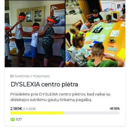
Švietimas ir mokymasis
DYSLEXIA centro plėtra
Prisidėkite prie DYSLEXIA centro plėtros, kad vaikai su
disleksijos sutrikimu gautų tinkamą pagalbą
2.185€
48.56%
iš 4.500€
107