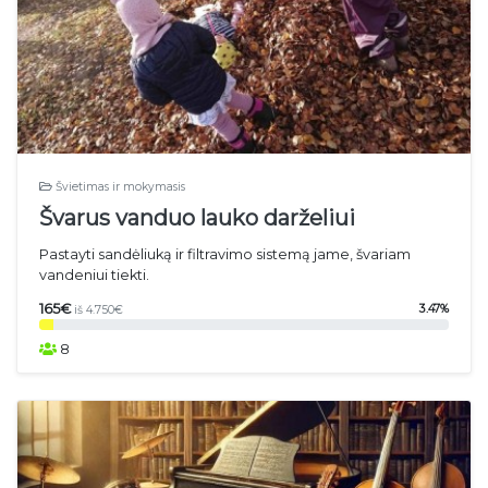
Švietimas ir mokymasis
Švarus vanduo lauko darželiui
Pastayti sandėliuką ir filtravimo sistemą jame, švariam
vandeniui tiekti.
165€
3.47%
iš 4.750€
8