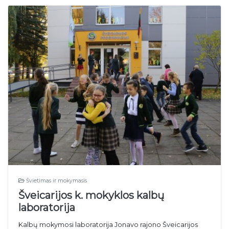
Švietimas ir mokymasis
Šveicarijos k. mokyklos kalbų
laboratorija
Kalbų mokymosi laboratorija Jonavo rajono Šveicarijos