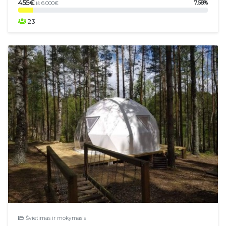
455€
7.58%
iš 6.000€
23
Švietimas ir mokymasis