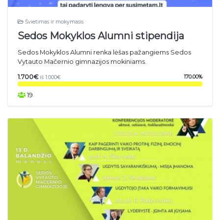
Švietimas ir mokymasis
Sedos Mokyklos Alumni stipendija
Sedos Mokyklos Alumni renka lėšas pažangiems Sedos
Vytauto Mačernio gimnazijos mokiniams.
1.700€
170.00%
iš 1.000€
19