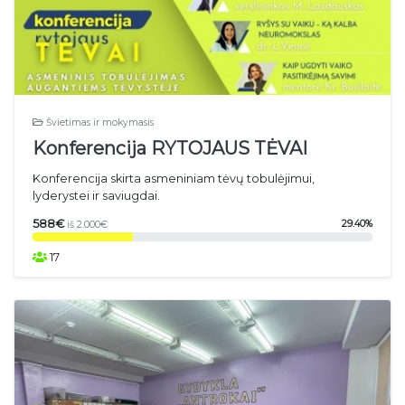
Švietimas ir mokymasis
Konferencija RYTOJAUS TĖVAI
Konferencija skirta asmeniniam tėvų tobulėjimui,
lyderystei ir saviugdai.
588€
29.40%
iš 2.000€
17