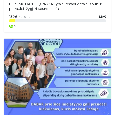
PERLINIŲ DANIELIŲ PARKAS yra nuostabi vieta susiburti ir
patraukti į žygį iki Kauno marių
130€
6.50%
iš 2.000€
5