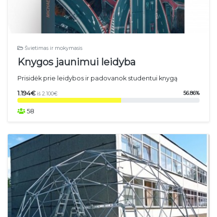
Švietimas ir mokymasis
Knygos jaunimui leidyba
Prisidėk prie leidybos ir padovanok studentui knygą
1.194€
56.86%
iš 2.100€
58