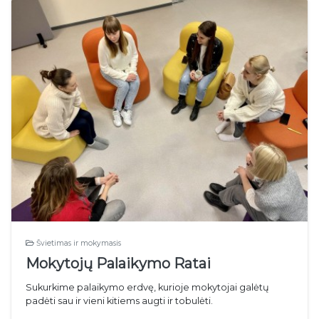
Švietimas ir mokymasis
Mokytojų Palaikymo Ratai
Sukurkime palaikymo erdvę, kurioje mokytojai galėtų
padėti sau ir vieni kitiems augti ir tobulėti.