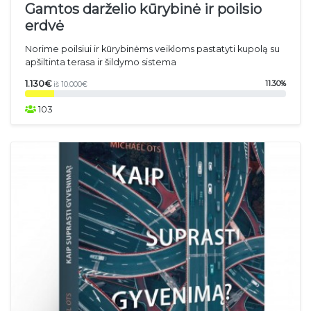
Gamtos darželio kūrybinė ir poilsio
erdvė
Norime poilsiui ir kūrybinėms veikloms pastatyti kupolą su
apšiltinta terasa ir šildymo sistema
1.130€
11.30%
iš 10.000€
103