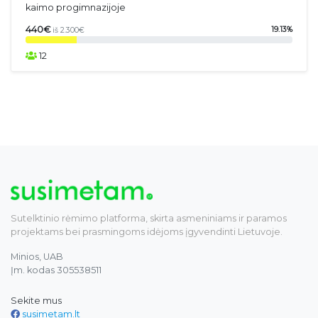
kaimo progimnazijoje
440€
19.13%
iš 2.300€
12
Sutelktinio rėmimo platforma, skirta asmeniniams ir paramos
projektams bei prasmingoms idėjoms įgyvendinti Lietuvoje.
Minios, UAB
Įm. kodas 305538511
Sekite mus
susimetam.lt