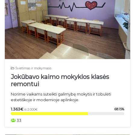
Švietimas ir mokymasis
Jokūbavo kaimo mokyklos klasės
remontui
Norime vaikams suteikti galimybę mokytis ir tobulėti
estetiškoje ir modernioje aplinkoje.
1.363€
68.15%
iš 2.000€
33