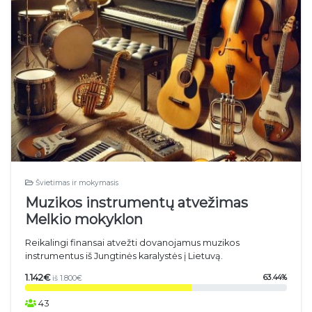
Švietimas ir mokymasis
Muzikos instrumentų atvežimas
Melkio mokyklon
Reikalingi finansai atvežti dovanojamus muzikos
instrumentus iš Jungtinės karalystės į Lietuvą.
1.142€
63.44%
iš 1.800€
43