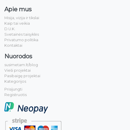
Apie mus
Misija, vizija ir tikslai
Kaip tai veikia
D.U.K.
Svetainės taisyklės
Privatumo politika
Kontaktai
Nuorodos
susimetam.lt/blog
Vieši projektai
Pasibaigę projektai
Kategorijos
Prisijungti
Registruotis