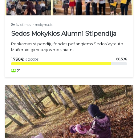
Švietimas ir mokymasis
Sedos Mokyklos Alumni Stipendija
Renkamas stipendijų fondas pažangiems Sedos Vytauto
Mačernio gimnazijos mokiniams
1.730€
86.50%
iš 2.000€
21