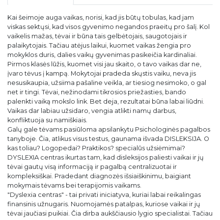
Kai šeimoje auga vaikas, norisi, kad jis būtų tobulas, kad jam
viskas sektųsi, kad visos gyvenimo negandos praeitų pro šalį. Kol
vaikelis mažas, tėvai ir būna tais gelbėtojais, saugotojais ir
palaikytojais. Tačiau atėjus laikui, kuomet vaikas žengia pro
mokyklos duris, dalies vaikų gyvenimas pasikeičia kardinaliai.
Pirmos klasės lūžis, kuomet visi jau skaito, o tavo vaikas dar ne,
įvaro tėvus į kampą. Mokytojai pradeda skųstis vaiku, neva jis
nesusikaupia, užsiima pašaline veikla, ar tiesiog nesimoko, o gal
net ir tingi. Tėvai, nežinodami tikrosios priežasties, bando
palenkti vaiką mokslo link. Bet deja, rezultatai būna labai liūdni.
Vaikas dar labiau užsidaro, vengia atlikti namų darbus,
konfliktuoja su namiškiais.
Galų gale tėvams pasiūloma apsilankytu Psichologinės pagalbos
tanyboje. Čia, atlikus visus testus, gaunama išvada DISLEKSIJA. O
kas toliau? Logopedai? Praktikos? specialūs užsiėmimai?
DYSLEXIA centras ikurtas tam, kad disleksijos paliesti vaikai ir jų
tėvai gautų visą informaciją ir pagalbą centralizuotai ir
kompleksiškai. Pradedant diagnozės išsiaiškinimu, baigiant
mokymais tėvams bei terapijomis vaikams.
"Dyslexia centras" - tai privati iniciatyva, kuriai labai reikalingas
finansinis užnugaris. Nuomojamės patalpas, kuriose vaikai ir jų
tėvai jaučiasi puikiai. Čia dirba aukščiausio lygio specialistai. Tačiau