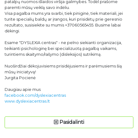
patalpų nuomos išlaidos viršija galimybes. Todėl prašome
paremti mūsų veiklą savo indėliu.
Visa pagalba mums yra svarbi, tiek piniginė, tiek materiali, jei
turite specialių baldų ar įrangos, kuri prisidėtų prie geresnio
rezultato, susisiekite su mumis +37060565455. Busime labai
dėkingi.
Esame "DYSLEXIA centras" - ne pelno siekianti organizacija,
teikianti psichologinę bei specializuotą pagalbą vaikams,
turintiems skaitymo/rašymo (disleksijos) sutrikimą.
Nuoširdžiai dėkojuvisiems prisidėjusiems ir parėmusiems šią
mūsų iniciatyvą!
Jurgita Pocienė
Daugiau apie mus
facebook.com/dyslexiacentras
www.dyslexiacentras.lt
Pasidalinti