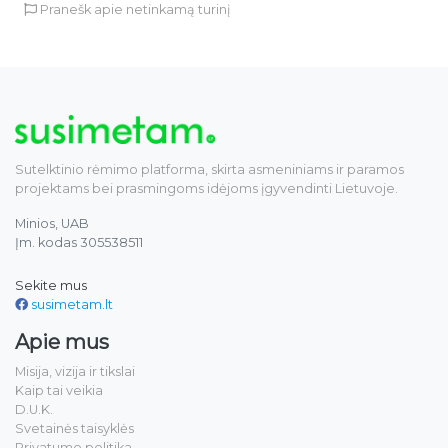
Pranešk apie netinkamą turinį
Sutelktinio rėmimo platforma, skirta asmeniniams ir paramos
projektams bei prasmingoms idėjoms įgyvendinti Lietuvoje.
Minios, UAB
Įm. kodas 305538511
Sekite mus
susimetam.lt
Apie mus
Misija, vizija ir tikslai
Kaip tai veikia
D.U.K.
Svetainės taisyklės
Privatumo politika