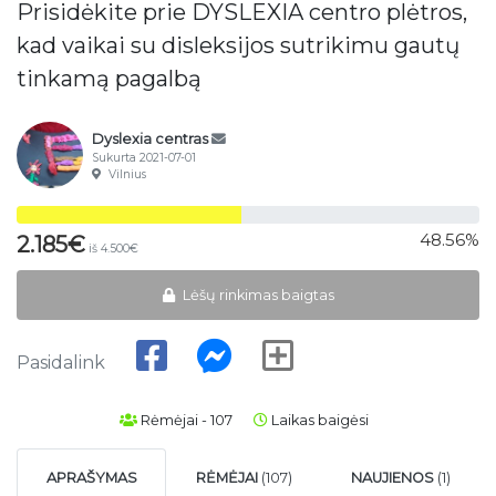
Prisidėkite prie DYSLEXIA centro plėtros,
kad vaikai su disleksijos sutrikimu gautų
tinkamą pagalbą
Dyslexia centras
Sukurta 2021-07-01
Vilnius
48.56%
2.185€
iš 4.500€
Lėšų rinkimas baigtas
Pasidalink
Rėmėjai - 107
Laikas baigėsi
APRAŠYMAS
RĖMĖJAI
(107)
NAUJIENOS
(1)